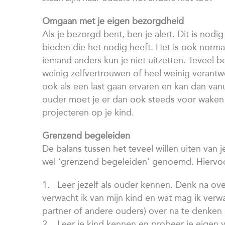
Omgaan met je eigen bezorgdheid
Als je bezorgd bent, ben je alert. Dit is nod
bieden die het nodig heeft. Het is ook norma
iemand anders kun je niet uitzetten. Teveel b
weinig zelfvertrouwen of heel weinig verantw
ook als een last gaan ervaren en kan dan vanui
ouder moet je er dan ook steeds voor waken o
projecteren op je kind.
Grenzend begeleiden
De balans tussen het teveel willen uiten van
wel ‘grenzend begeleiden’ genoemd. Hiervoo
1. Leer jezelf als ouder kennen. Denk na ove
verwacht ik van mijn kind en wat mag ik verw
partner of andere ouders) over na te denken 
2. Leer je kind kennen en probeer je eigen 