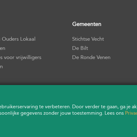
Gemeenten
g Ouders Lokaal
Stichtse Vecht
ven
De Bilt
 voor vrijwilligers
De Ronde Venen
m
ruikerservaring te verbeteren. Door verder te gaan, ga je ak
rsoonlijke gegevens zonder jouw toestemming. Lees ons
Priva
© Copyright
2026
All rights reserved, Ouders Lokaal